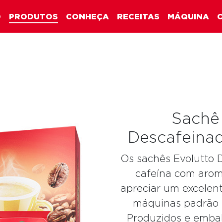
O
PRODUTOS
CONHEÇA
RECEITAS
MÁQUINA
Sachê
Descafeina
Os sachês Evolutto
cafeína com arom
apreciar um excelen
máquinas padrão E
Produzidos e emba